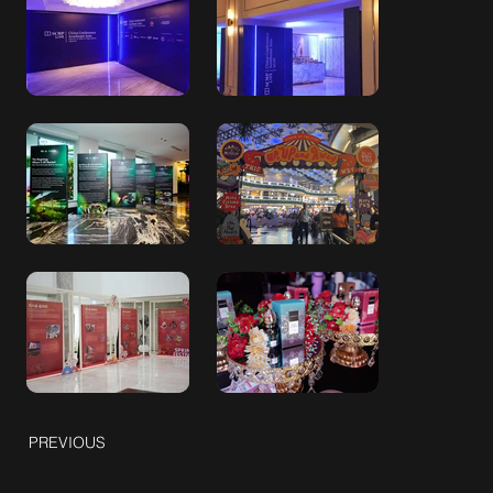
PREVIOUS