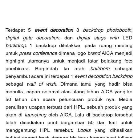
Terdapat 5 
event decoration
 3 
backdrop photobooth, 
digital gate decoration
, dan 
digital stage with 
LED 
backdrop. 
1 backdrop diletakkan pada ruang meeting 
untuk 
press conference 
dimana logo 
brand 
AICA menjadi 
highlight utamanya untuk menjadi latar belakang foto 
pembicara. Berpindah ke arah 
ballroom 
sebagai 
penyambut acara ini terdapat 1 
event decoration backdrop 
sebagai
 wall of wish. 
Dimana tamu yang hadir bisa 
menulis  capan selamat atas ulang tahun AICA yang ke 
50 tahun dan acara peluncuran produk nya. Media 
penulisan ucapan terbuat dari HPL, sebuah produk yang 
akan di 
launching
 oleh AICA. Lalu di backdrop tersebut 
telah disediakan print bergambar 50 dan kail untuk 
menggantung HPL tersebut. 
Looks
 yang dihasilkan 
terlihat sangat fresh dengan ide baru karena saat tulisan 