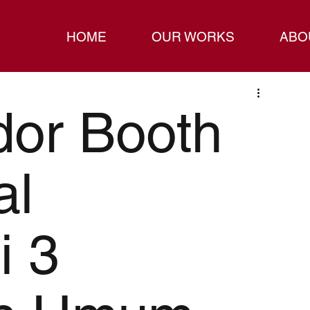
HOME
OUR WORKS
ABO
dor Booth
al
i 3