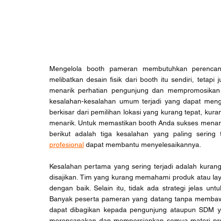
Mengelola booth pameran membutuhkan perencana
melibatkan desain fisik dari booth itu sendiri, tetap
menarik perhatian pengunjung dan mempromosikan p
kesalahan-kesalahan umum terjadi yang dapat mengur
berkisar dari pemilihan lokasi yang kurang tepat, kur
menarik. Untuk memastikan booth Anda sukses menar
berikut adalah tiga kesalahan yang paling sering
profesional
 dapat membantu menyelesaikannya.
Kesalahan pertama yang sering terjadi adalah kurang
disajikan. Tim yang kurang memahami produk atau la
dengan baik. Selain itu, tidak ada strategi jelas 
Banyak peserta pameran yang datang tanpa membawa 
dapat dibagikan kepada pengunjung ataupun SDM ya
merencanakan dan mempersiapkan semua materi prom