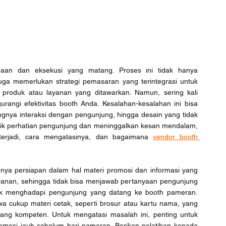
an dan eksekusi yang matang. Proses ini tidak hanya 
i juga memerlukan strategi pemasaran yang terintegrasi untuk 
roduk atau layanan yang ditawarkan. Namun, sering kali 
angi efektivitas booth Anda. Kesalahan-kesalahan ini bisa 
angnya interaksi dengan pengunjung, hingga desain yang tidak 
ik perhatian pengunjung dan meninggalkan kesan mendalam, 
 terjadi, cara mengatasinya, dan bagaimana 
vendor booth 
nya persiapan dalam hal materi promosi dan informasi yang 
yanan, sehingga tidak bisa menjawab pertanyaan pengunjung 
untuk menghadapi pengunjung yang datang ke booth pameran. 
cukup materi cetak, seperti brosur atau kartu nama, yang 
ng kompeten. Untuk mengatasi masalah ini, penting untuk 
osi jauh sebelum hari pameran. Berikan pelatihan kepada 