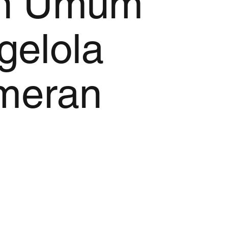
an Umum
gelola
meran