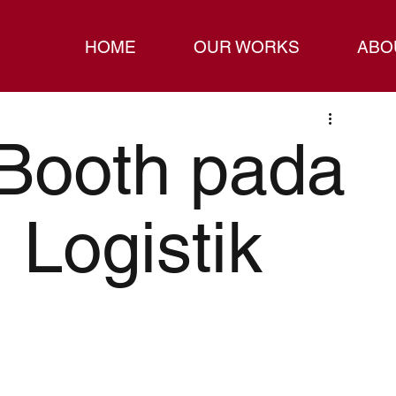
HOME
OUR WORKS
ABO
 Booth pada
Logistik