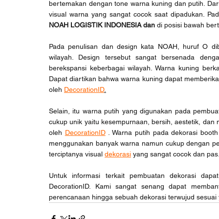
bertemakan dengan tone warna kuning dan putih. Dar
visual warna yang sangat cocok saat dipadukan. Pad
NOAH LOGISTIK INDONESIA dan 
di
posisi bawah bert
Pada penulisan dan design kata NOAH, huruf O dib
wilayah. Design tersebut sangat bersenada deng
berekspansi keberbagai wilayah. Warna kuning berka
Dapat diartikan bahwa warna kuning dapat memberika
oleh 
DecorationID
.
Selain, itu warna putih yang digunakan pada pembua
cukup unik yaitu kesempurnaan, bersih, aestetik, dan 
oleh 
DecorationID
 . Warna putih pada dekorasi booth
menggunakan banyak warna namun cukup dengan perp
terciptanya visual 
dekorasi
 yang sangat cocok dan pas
Untuk informasi terkait pembuatan dekorasi dapa
DecorationID. Kami sangat senang dapat membantu
perencanaan hingga sebuah dekorasi terwujud sesuai 