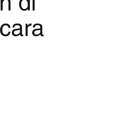
n di
cara