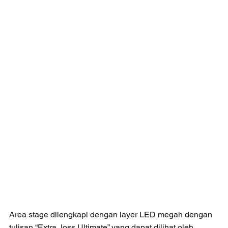
Area stage dilengkapi dengan layer LED megah dengan 
tulisan “Extra Joss Ultimate” yang dapat dilihat oleh 