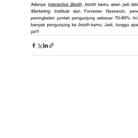
Adanya 
I
nteractive Booth
, 
booth
 kamu akan jadi lebi
Marketing Institute
 dan Forrester Research, peneli
peningkatan jumlah pengunjung sebesar 70-80%. I
banyak pengunjung ke 
booth
 kamu. Jadi, tunggu ap
ya!!!