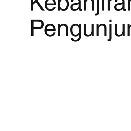
Kebanjira
Pengunju