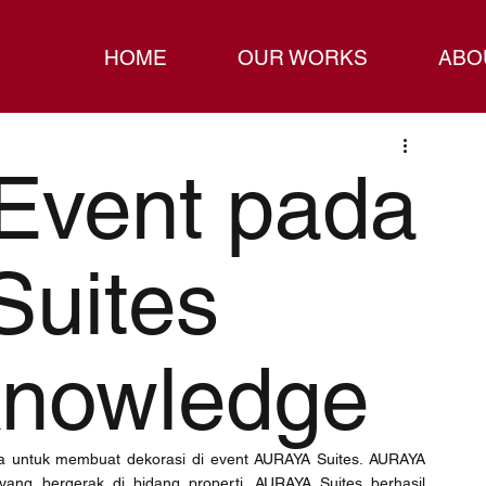
HOME
OUR WORKS
ABO
Event pada
uites
Knowledge
ya untuk membuat dekorasi di event AURAYA Suites. AURAYA 
ang bergerak di bidang properti. AURAYA Suites berhasil 