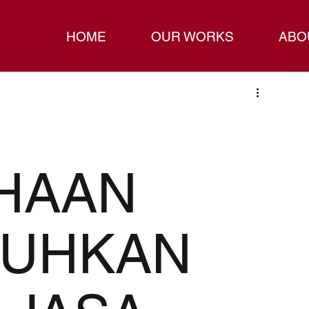
HOME
OUR WORKS
ABO
HAAN
UHKAN