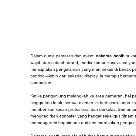
Dalam dunia pameran dan event, 
dekorasi booth
 buka
wajah dari sebuah brand, media komunikasi visual 
menciptakan pengalaman yang membekas di benak peng
penting—lebih dari sekadar display, ia mampu bercerita
sampaikan.
Ketika pengunjung melangkah ke area pameran, hal per
hingga tata letak, semua elemen ini berbicara tanpa k
memberikan kesan profesional dan berkelas. Sementa
menghadirkan atmosfer yang hangat sekaligus dinamis.
memengaruhi bagaimana audiens merasakan pengal