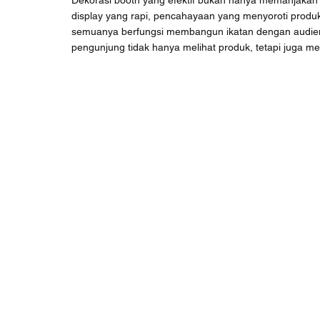
Dekorasi booth yang efektif bukan hanya memanjakan m
display yang rapi, pencahayaan yang menyoroti produk
semuanya berfungsi membangun ikatan dengan audiens
pengunjung tidak hanya melihat produk, tetapi juga me