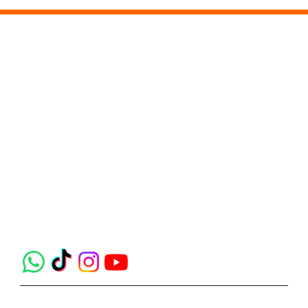
Connect with Us
The Mansion Fontana Tower Blok D, Jl. Trembesi, Pademangan Tim., Kec. Pademangan, Jkt Utara, Daerah Khusus Ibukota Jakarta 14410,
Unit 33H1, Pademangan Tim., Kec. Pademangan, jakarta, Daerah Khusus Ibukota Jakarta 10120
0823-3339-6846
Jasa Area Decoration Profesional untuk
decoration.co.id@gmail.com
Menciptakan Event yang Lebih Berkesan
© 2026 by PT Sahabat Kreasi Indonesia