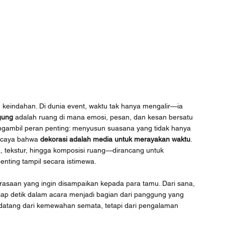
eindahan. Di dunia event, waktu tak hanya mengalir—ia 
gung
 adalah ruang di mana emosi, pesan, dan kesan bersatu 
engambil peran penting: menyusun suasana yang tidak hanya 
rcaya bahwa 
dekorasi adalah media untuk merayakan waktu
. 
tekstur, hingga komposisi ruang—dirancang untuk 
ting tampil secara istimewa.
asaan yang ingin disampaikan kepada para tamu. Dari sana, 
tiap detik dalam acara menjadi bagian dari panggung yang 
datang dari kemewahan semata, tetapi dari pengalaman 