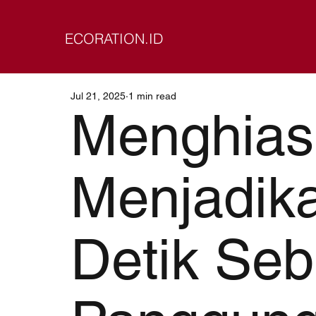
ECORATION.ID
Jul 21, 2025
1 min read
Menghias
Menjadika
Detik Se