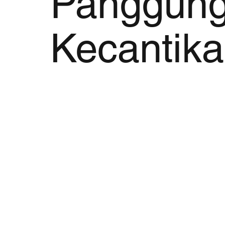
Panggun
Kecantik