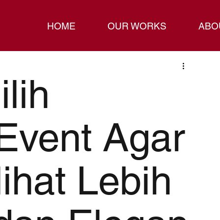
HOME
OUR WORKS
ABO
lih
Event Agar
lihat Lebih