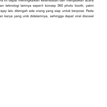
a ini dapat meningkatkan keterlibatan dan menjadikan acara 
n teknologi lainnya seperti konsep 360 photo booth, yakni 
jay lalu ditengah ada orang yang siap untuk berpose. Pada 
n karya yang unik didalamnya, sehingga dapat viral disosial 