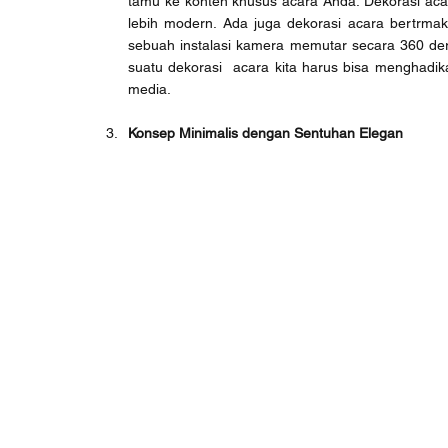
tamu ke konten khusus acara Anda. Dekorasi acar
lebih modern. Ada juga dekorasi acara bertrmaka
sebuah instalasi kamera memutar secara 360 dera
suatu dekorasi  acara kita harus bisa menghadika
media. 
Konsep Minimalis dengan Sentuhan Elegan